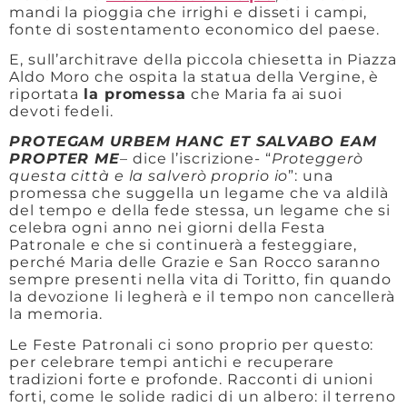
mandi la pioggia che irrighi e disseti i campi,
fonte di sostentamento economico del paese.
E, sull’architrave della piccola chiesetta in Piazza
Aldo Moro che ospita la statua della Vergine, è
riportata
la promessa
che Maria fa ai suoi
devoti fedeli.
PROTEGAM URBEM HANC ET SALVABO EAM
PROPTER ME
– dice l’iscrizione- “
Proteggerò
questa città e la salverò proprio io
”: una
promessa che suggella un legame che va aldilà
del tempo e della fede stessa, un legame che si
celebra ogni anno nei giorni della Festa
Patronale e che si continuerà a festeggiare,
perché Maria delle Grazie e San Rocco saranno
sempre presenti nella vita di Toritto, fin quando
la devozione li legherà e il tempo non cancellerà
la memoria.
Le Feste Patronali ci sono proprio per questo:
per celebrare tempi antichi e recuperare
tradizioni forte e profonde. Racconti di unioni
forti, come le solide radici di un albero: il terreno