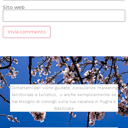
Sito web
SCRIVIMI
Contattami per visite guidate, consulenze marketing
territoriale e turistico,
o anche semplicemente se
hai bisogno di consigli sulla tua vacanza in Puglia e
Basilicata