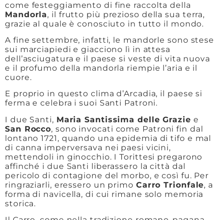
come festeggiamento di fine raccolta della
Mandorla
, il frutto più prezioso della sua terra,
grazie al quale è conosciuto in tutto il mondo.
A fine settembre, infatti, le mandorle sono stese
sui marciapiedi e giacciono lì in attesa
dell’asciugatura e il paese si veste di vita nuova
e il profumo della mandorla riempie l’aria e il
cuore.
E proprio in questo clima d’Arcadia, il paese si
ferma e celebra i suoi Santi Patroni.
I due Santi,
Maria Santissima delle Grazie
e
San Rocco
, sono invocati come Patroni fin dal
lontano 1721, quando una epidemia di tifo e mal
di canna imperversava nei paesi vicini,
mettendoli in ginocchio. I Torittesi pregarono
affinché i due Santi liberassero la città dal
pericolo di contagione del morbo, e così fu. Per
ringraziarli, eressero un primo
Carro Trionfale
, a
forma di navicella, di cui rimane solo memoria
storica.
Il Carro, come nella tradizione romano-pagana