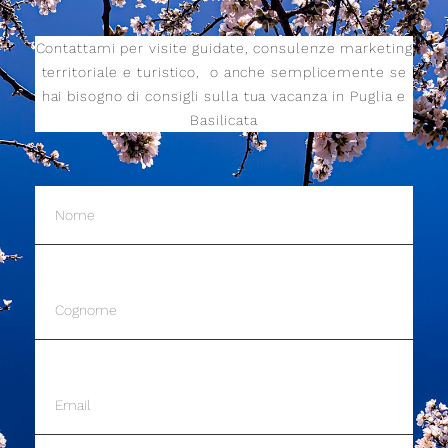
Contattami per visite guidate, consulenze marketing
territoriale e turistico,
o anche semplicemente se
hai bisogno di consigli sulla tua vacanza in Puglia e
Basilicata