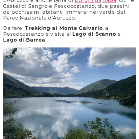
L’Abruzzo è anche terra di
Borghi da fiaba,
come
Castel di Sangro e Pescocostanzo, due paesini
da pochissimi abitanti immersi nel verde del
Parco Nazionale d’Abruzzo.
Da fare:
Trekking al Monte Calvario
, a
Pescocostanzo e visita al
Lago di Scanno
e
Lago di Barrea
.