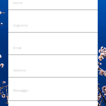
PRENOTA UNA CONSULENZA
TELEFONO: +39 3662239979
EMAIL: INGIROCONANGELA@GMAIL.COM
VIA ACHILLE GRANDI 30, MODUGNO (BA)
P.IVA 08404690722