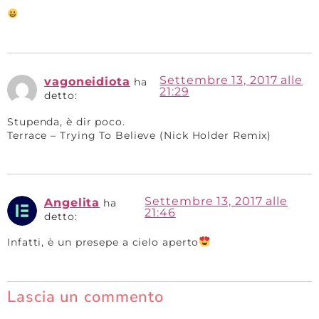
Il tuo indirizzo email non sarà pubblicato.
I
campi obbligatori sono contrassegnati
*
Commento
*
Nome
Email