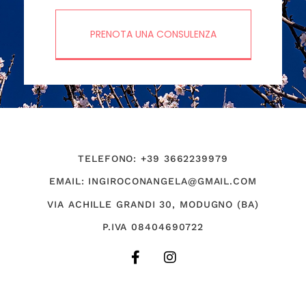
TORNA SU
HOME
CHI SONO
TOUR E ESPERIENZE
SERVIZI E CONSULENZE
BLOG
CONTATTI
IN GIRO CON ANGELA DI ANGELA COSCIA © 2023 ALL
RIGHTS RESERVED
BUILT WITH ELEMENTOR