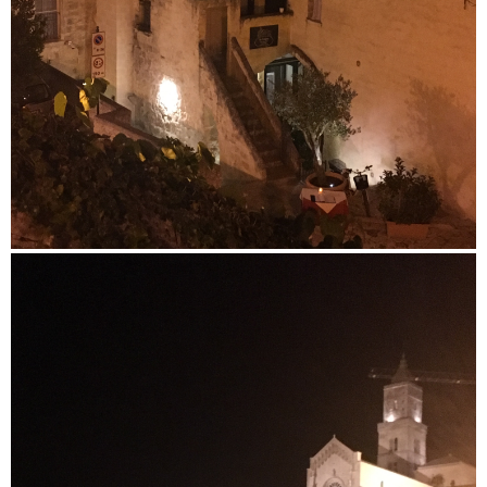
Taggato
blog
,
marketing
,
matera
,
paesaggio
,
Sassi
,
Turismo
,
Viaggi