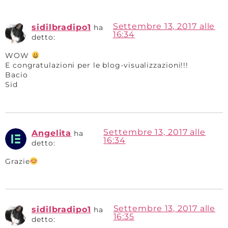
Settembre 13, 2017 alle
vagoneidiota
ha
21:29
detto:
Stupenda, è dir poco.
Terrace – Trying To Believe (Nick Holder Remix)
Settembre 13, 2017 alle
Angelita
ha
21:46
detto:
Infatti, è un presepe a cielo aperto
Lascia un commento