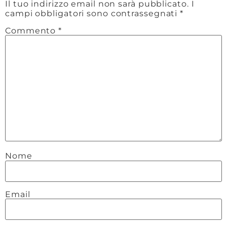
Sito web
SCRIVIMI
Contattami per visite guidate, consulenze marketing
territoriale e turistico,
o anche semplicemente se
hai bisogno di consigli sulla tua vacanza in Puglia e
Basilicata