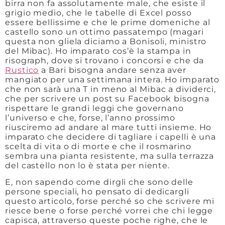
birra non fa assolutamente male, che esiste il
grigio medio, che le tabelle di Excel posso
essere bellissime e che le prime domeniche al
castello sono un ottimo passatempo (magari
questa non gliela diciamo a Bonisoli, ministro
del Mibac). Ho imparato cos’è la stampa in
risograph, dove si trovano i concorsi e che da
Rustico
a Bari bisogna andare senza aver
mangiato per una settimana intera. Ho imparato
che non sarà una T in meno al Mibac a dividerci,
che per scrivere un post su Facebook bisogna
rispettare le grandi leggi che governano
l’universo e che, forse, l’anno prossimo
riusciremo ad andare al mare tutti insieme. Ho
imparato che decidere di tagliare i capelli è una
scelta di vita o di morte e che il rosmarino
sembra una pianta resistente, ma sulla terrazza
del castello non lo è stata per niente.
E, non sapendo come dirgli che sono delle
persone speciali, ho pensato di dedicargli
questo articolo, forse perché so che scrivere mi
riesce bene o forse perché vorrei che chi legge
capisca, attraverso queste poche righe, che le