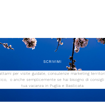
SCRIVIMI
ttami per visite guidate, consulenze marketing territor
stico,
o anche semplicemente se hai bisogno di consigli 
tua vacanza in Puglia e Basilicata