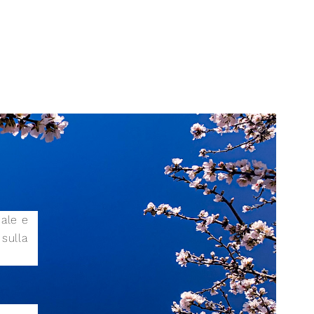
iale e
sulla