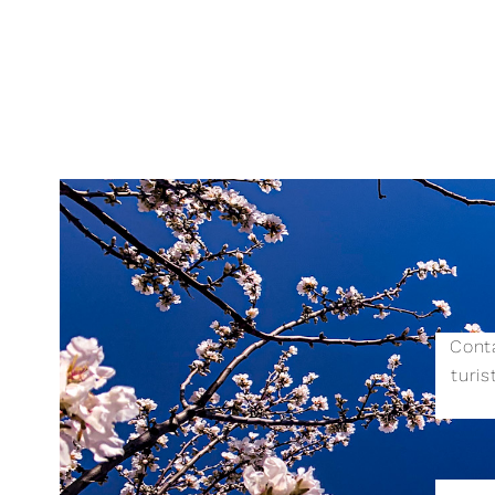
Conta
turi