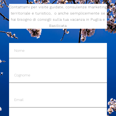
Contattami per visite guidate, consulenze marketing
territoriale e turistico,
o anche semplicemente se
hai bisogno di consigli sulla tua vacanza in Puglia e
Basilicata