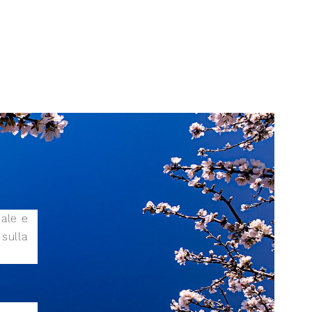
iale e
sulla