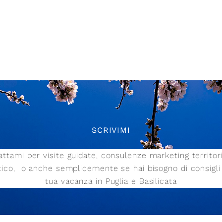
SCRIVIMI
ttami per visite guidate, consulenze marketing territor
stico,
o anche semplicemente se hai bisogno di consigli 
tua vacanza in Puglia e Basilicata