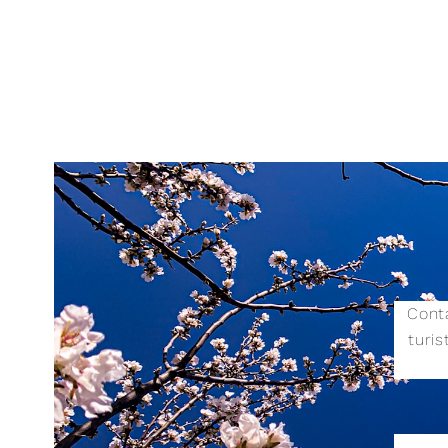
Conta
turi