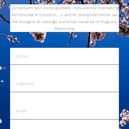
Contattami per visite guidate, consulenze marketing
territoriale e turistico,
o anche semplicemente se
hai bisogno di consigli sulla tua vacanza in Puglia e
Basilicata