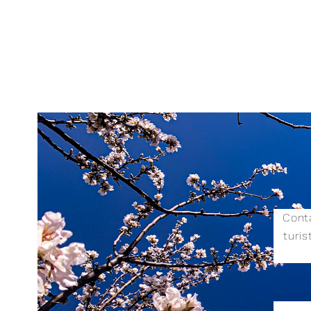
Conta
turi