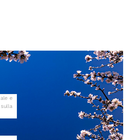
iale e
sulla