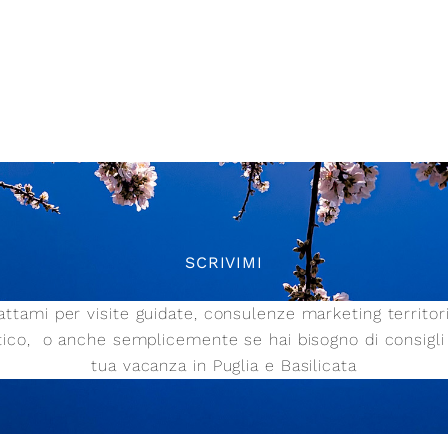
SCRIVIMI
ttami per visite guidate, consulenze marketing territor
stico,
o anche semplicemente se hai bisogno di consigli 
tua vacanza in Puglia e Basilicata