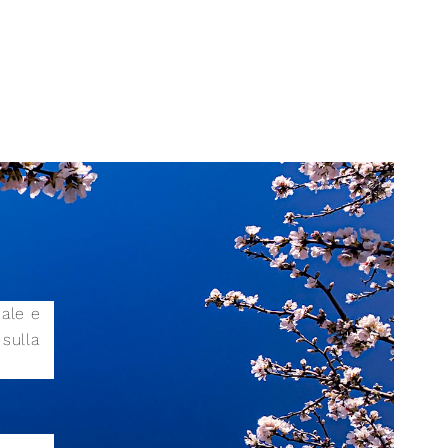
iale e
sulla