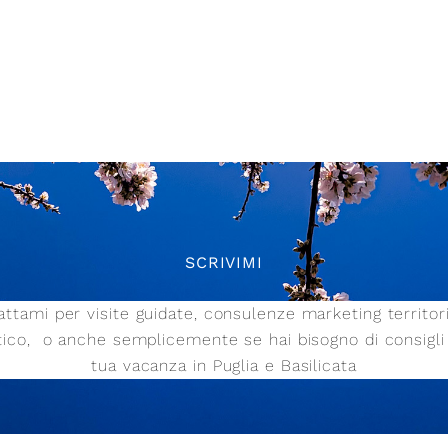
SCRIVIMI
ttami per visite guidate, consulenze marketing territor
stico,
o anche semplicemente se hai bisogno di consigli 
tua vacanza in Puglia e Basilicata