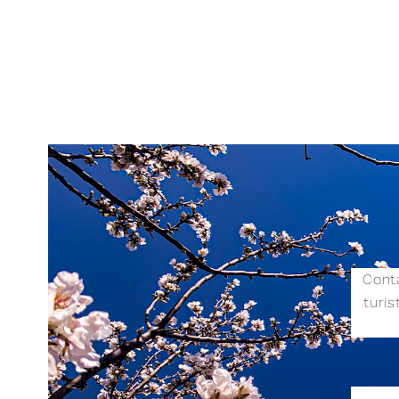
Conta
turi