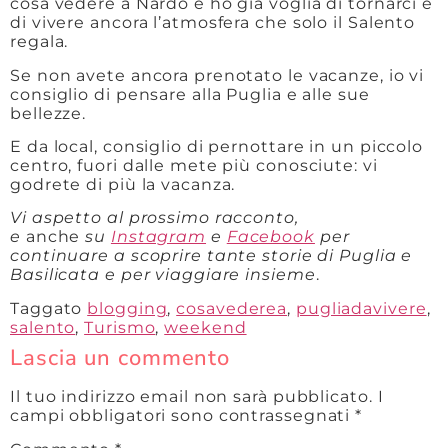
cosa vedere a Nardò e ho già voglia di tornarci e
di vivere ancora l’atmosfera che solo il Salento
regala.
Se non avete ancora prenotato le vacanze, io vi
consiglio di pensare alla Puglia e alle sue
bellezze.
E da local, consiglio di pernottare in un piccolo
centro, fuori dalle mete più conosciute: vi
godrete di più la vacanza.
Vi aspetto al prossimo racconto,
e
anche
su
Instagram
e
Facebook
per
continuare a scoprire tante storie di Puglia e
Basilicata e per viaggiare insieme
.
Taggato
blogging
,
cosavederea
,
pugliadavivere
,
salento
,
Turismo
,
weekend
Lascia un commento
Il tuo indirizzo email non sarà pubblicato.
I
campi obbligatori sono contrassegnati
*