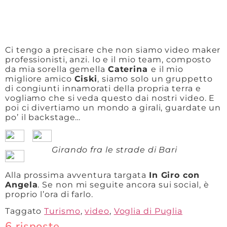
Ci tengo a precisare che non siamo video maker
professionisti, anzi. Io e il mio team, composto
da mia sorella gemella
Caterina
e il mio
migliore amico
Ciski
, siamo solo un gruppetto
di congiunti innamorati della propria terra e
vogliamo che si veda questo dai nostri video. E
poi ci divertiamo un mondo a girali, guardate un
po’ il backstage…
Girando fra le strade di Bari
Alla prossima avventura targata
In Giro con
Angela
. Se non mi seguite ancora sui social, è
proprio l’ora di farlo.
Taggato
Turismo
,
video
,
Voglia di Puglia
6 risposte