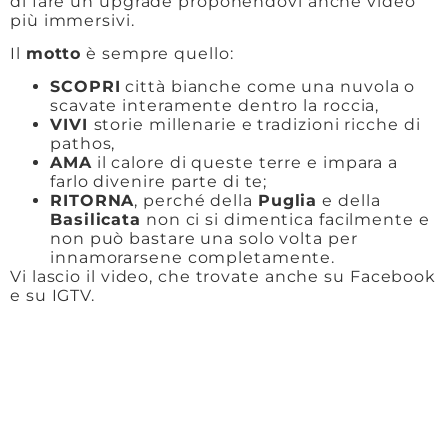
di fare un upgrade proponendovi anche video
più immersivi.
Il
motto
è sempre quello:
SCOPRI
città bianche come una nuvola o
scavate interamente dentro la roccia,
VIVI
storie millenarie e tradizioni ricche di
pathos,
AMA
il calore di queste terre e impara a
farlo divenire parte di te;
RITORNA
, perché della
Puglia
e della
Basilicata
non ci si dimentica facilmente e
non può bastare una solo volta per
innamorarsene completamente.
Vi lascio il video, che trovate anche su Facebook
e su IGTV.