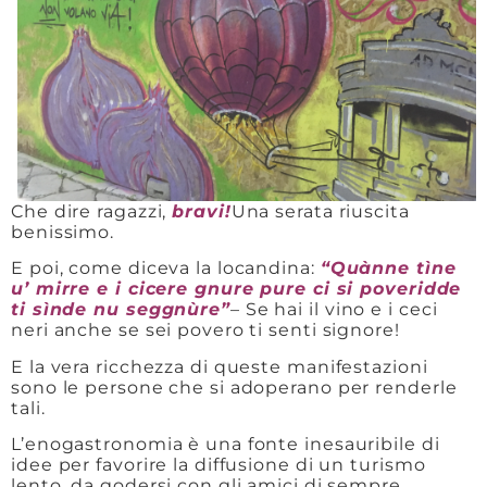
Che dire ragazzi,
bravi!
Una serata riuscita
benissimo.
E poi, come diceva la locandina:
“Quànne tìne
u’ mirre e i cicere gnure pure ci si poveridde
ti sìnde nu seggnùre”
– Se hai il vino e i ceci
neri anche se sei povero ti senti signore!
E la vera ricchezza di queste manifestazioni
sono le persone che si adoperano per renderle
tali.
L’enogastronomia è una fonte inesauribile di
idee per favorire la diffusione di un turismo
lento, da godersi con gli amici di sempre.