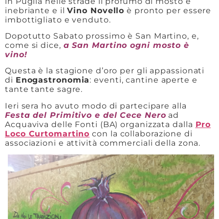
in Puglia nelle strade il profumo di mosto è
inebriante e il
Vino Novello
è pronto per essere
imbottigliato e venduto.
Dopotutto Sabato prossimo è San Martino, e,
come si dice,
a San Martino ogni mosto è
vino!
Questa è la stagione d’oro per gli appassionati
di
Enogastronomia
: eventi, cantine aperte e
tante tante sagre.
Ieri sera ho avuto modo di partecipare alla
Festa del Primitivo e del Cece Nero
ad
Acquaviva delle Fonti (BA) organizzata dalla
Pro
Loco Curtomartino
con la collaborazione di
associazioni e attività commerciali della zona.