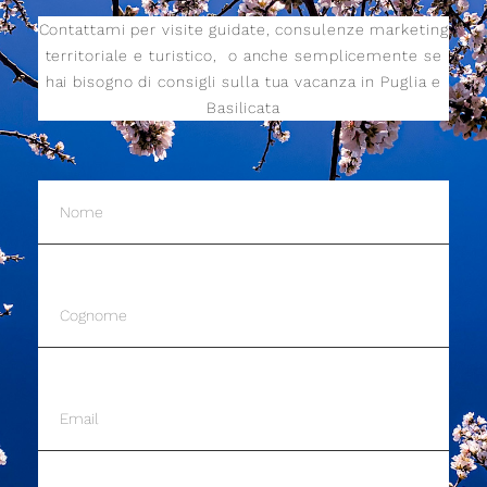
Contattami per visite guidate, consulenze marketing
territoriale e turistico,
o anche semplicemente se
hai bisogno di consigli sulla tua vacanza in Puglia e
Basilicata