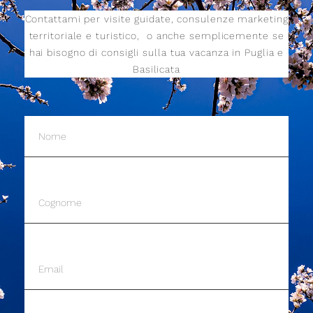
Contattami per visite guidate, consulenze marketing
territoriale e turistico,
o anche semplicemente se
hai bisogno di consigli sulla tua vacanza in Puglia e
Basilicata