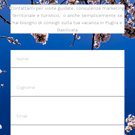
Contattami per visite guidate, consulenze marketing
territoriale e turistico,
o anche semplicemente se
hai bisogno di consigli sulla tua vacanza in Puglia e
Basilicata