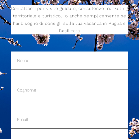
Contattami per visite guidate, consulenze marketing
territoriale e turistico,
o anche semplicemente se
hai bisogno di consigli sulla tua vacanza in Puglia e
Basilicata