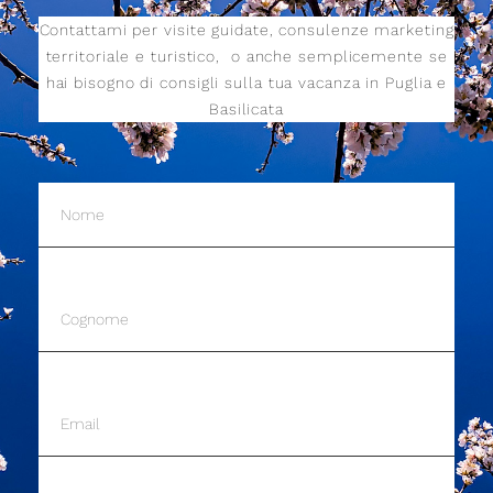
Contattami per visite guidate, consulenze marketing
territoriale e turistico,
o anche semplicemente se
hai bisogno di consigli sulla tua vacanza in Puglia e
Basilicata