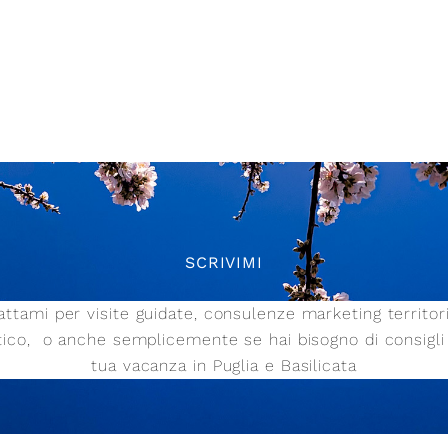
SCRIVIMI
ttami per visite guidate, consulenze marketing territor
stico,
o anche semplicemente se hai bisogno di consigli 
tua vacanza in Puglia e Basilicata