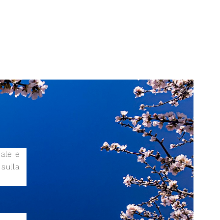
iale e
sulla