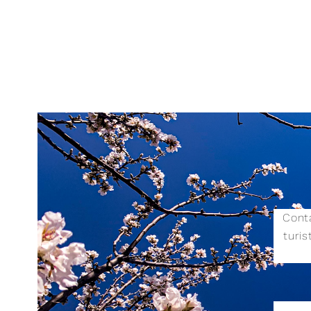
Conta
turi