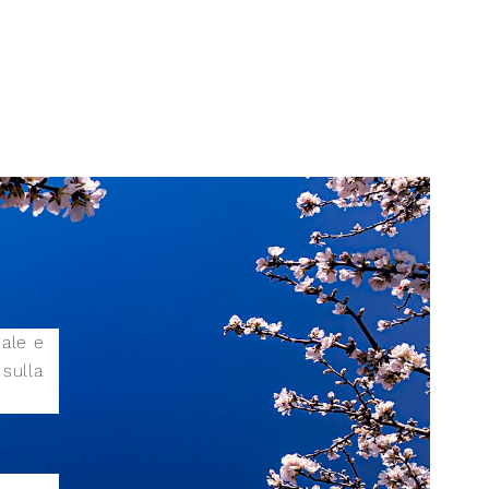
iale e
sulla