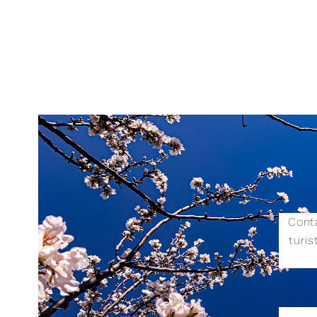
Conta
turi