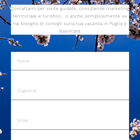
Contattami per visite guidate, consulenze marketing
territoriale e turistico,
o anche semplicemente se
hai bisogno di consigli sulla tua vacanza in Puglia e
Basilicata